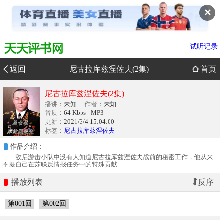
✕
试听记录
返回
尼古拉库兹涅佐夫(2集)
首页
尼古拉库兹涅佐夫(2集)
播讲：
未知
作者：
未知
音质：
64 Kbps - MP3
更新：
2021/3/4 15:04:00
标签：
尼古拉库兹涅佐夫
作品介绍：
敌后游击小队中没有人知道尼古拉库兹涅佐夫战前的秘密工作，他从来
不提自己在苏联反情报任务中的特殊贡献......
播放列表
第001回
第002回