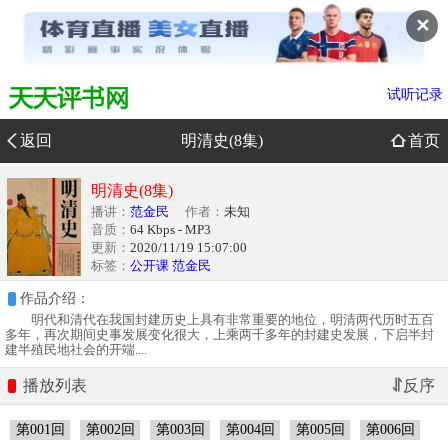
✕
试听记录
返回
明清史(8集)
首页
明清史(8集)
播讲：
范金民
作者：
未知
音质：
64 Kbps - MP3
更新：
2020/11/19 15:07:00
标签：
公开课
范金民
作品介绍：
明代和清代在我国封建历史上具有非常重要的地位，明清两代历时五百
多年，再次期间史事发展变化很大，上乘两千多年的封建史发展，下启半封
建半殖民地社会的开端....
播放列表
第001回
第002回
第003回
第004回
第005回
第006回