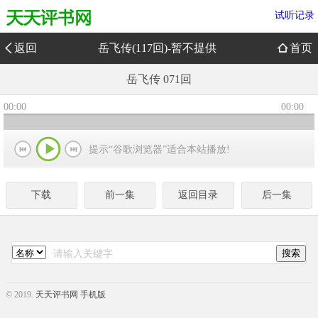
试听记录
返回
岳飞传(117回)-暂不提供
首页
岳飞传 071回
00:00
00:00
提示“谷歌浏览器”适合本站播放!
下载
前一集
返回目录
后一集
© 2019.
天天评书网 手机版