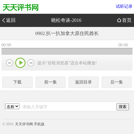
试听记录
返回
晓松奇谈-2016
首页
0902.扒一扒加拿大原住民酋长
00:00
00:00
提示“谷歌浏览器”适合本站播放!
下载
前一集
返回目录
后一集
© 2019.
天天评书网 手机版